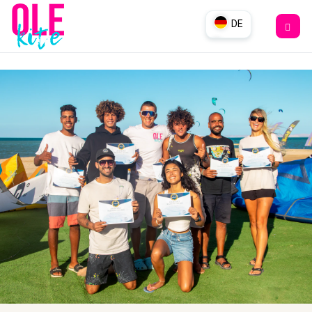
DE
EN
UK
RU