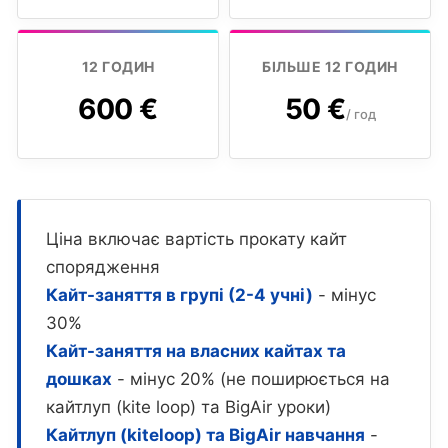
12 ГОДИН
БІЛЬШЕ 12 ГОДИН
600 €
50 €
/ год
Ціна включає вартість прокату кайт
спорядження
Кайт-заняття в групі (2-4 учні)
- мінус
30%
Кайт-заняття на власних кайтах та
дошках
- мінус 20% (не поширюється на
кайтлуп (kite loop) та BigAir уроки)
Кайтлуп (kiteloop) та BigAir навчання
-