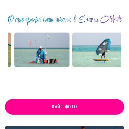
Фотографії кайт школи в Єгипті OleKite
КАЙТ ФОТО