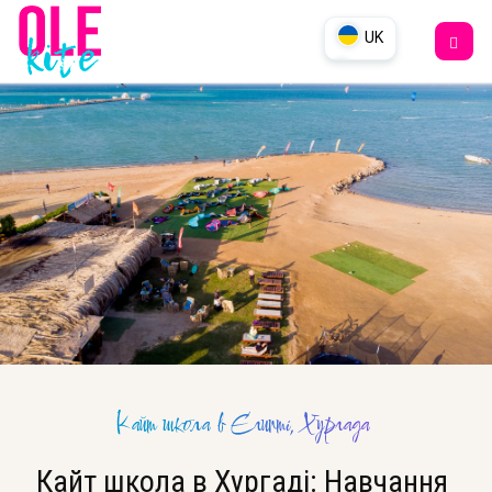
UK
DE
EN
RU
Кайт школа в Єгипті, Хургада
Кайт школа в Хургаді: Навчання