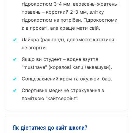
гідрокостюм 3-4 мм, вересень-жовтень і
травень – короткий 2-3 мм, влітку
гідрокостюм не потрібен. Гідрокостюми
є в прокаті, але краще мати свій.
Лайкра (рашгард), допоможе кататися і
не згоріти.
Якщо ви студент – водне взуття
"musthave" (коралові капці/аквашузи).
Сонцезахисний крем та окуляри, баф.
Спортивне медичне страхування з
поміткою "кайтсерфінг".
Як дістатися до кайт школи?