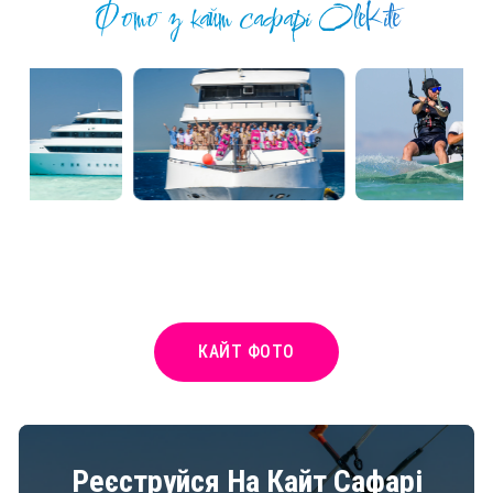
Фото з кайт сафарі OleKite
КАЙТ ФОТО
Реєструйся На Кайт Сафарі