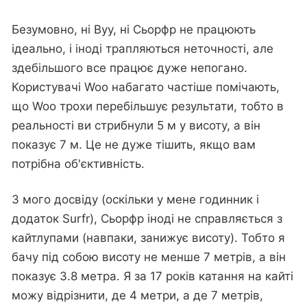
Безумовно, ні Вуу, ні Сьорфр не працюють
ідеально, і іноді трапляються неточності, але
здебільшого все працює дуже непогано.
Користувачі Woo набагато частіше помічають,
що Woo трохи перебільшує результати, тобто в
реальності ви стрибнули 5 м у висоту, а він
показує 7 м. Це не дуже тішить, якщо вам
потрібна об'єктивність.
З мого досвіду (оскільки у мене годинник і
додаток Surfr), Сьорфр іноді не справляється з
кайтлупами (навпаки, занижує висоту). Тобто я
бачу під собою висоту не менше 7 метрів, а він
показує 3.8 метра. Я за 17 років катання на кайті
можу відрізнити, де 4 метри, а де 7 метрів,